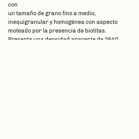
con
un tamaño de grano fino a medio,
inequigranular y homogénea con aspecto
moteado por la presencia de biotitas.
Presenta una densidad aparente de 2640
kg/m3, una porosidad abierta de 2.5%, una
absorción del agua atmosférica de 0,9%, una
absorción de agua por capilaridad de 1,802
g/m2 s0.5 y una resistencia a compresión de
81 MPa.
Por último se han realizado
análisis del
acueducto de Plasencia
en el que se presenta
un granito de tipo monzogranito biotítico con
moscovita y sillimanita e procedencia
desconocida. Se trata de un granito de color